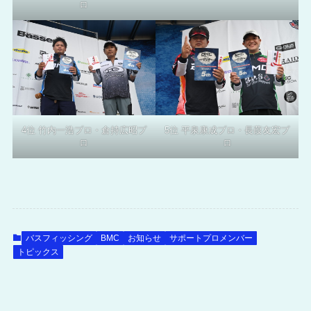
ロ
4位 竹内一浩プロ・倉持広昭プ
5位 平泉康成プロ・長葭友宏プ
ロ
ロ
バスフィッシング
BMC
お知らせ
サポートプロメンバー
トピックス