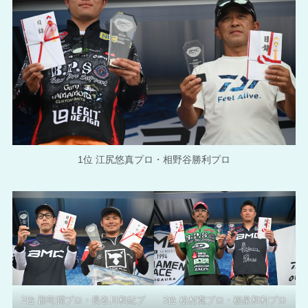
1位 江尻悠真プロ・相野谷勝利プロ
2位 郡司潤プロ・長谷川和紀プ
3位 松村寛プロ・福泉和利プロ